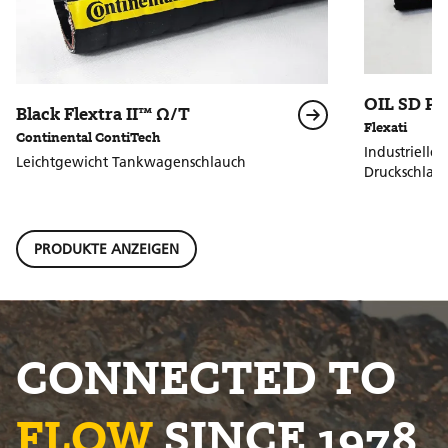
OIL SD P1
Black Flextra II™ Ω/T
Flexati
Continental ContiTech
Industrielle
Leichtgewicht Tankwagenschlauch
Druckschlau
PRODUKTE ANZEIGEN
CONNECTED TO
FLOW
SINCE 1978