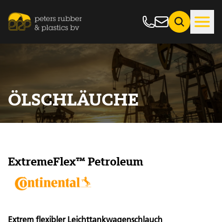
ÖLSCHLÄUCHE
ExtremeFlex™ Petroleum
Extrem flexibler Leichttankwagenschlauch