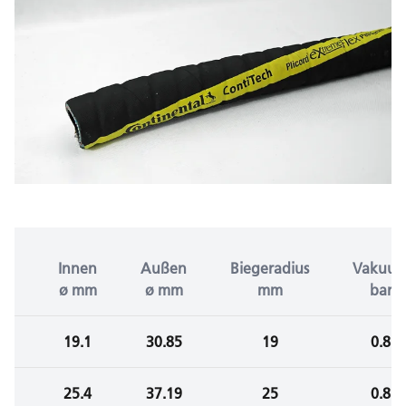
Innen
Außen
Biegeradius
Vakuu
ø mm
ø mm
mm
bar
19.1
30.85
19
0.8
25.4
37.19
25
0.8