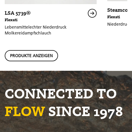
Steamcord
LSA 5739®
Flexati
Flexati
Niederdruck
Lebensmittelechter Niederdruck
Molkereidampfschlauch
PRODUKTE ANZEIGEN
CONNECTED TO
FLOW
SINCE 1978