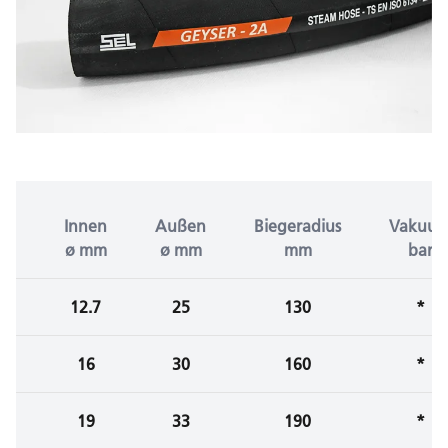
Innen
Außen
Biegeradius
Vakuu
ø mm
ø mm
mm
bar
12.7
25
130
*
16
30
160
*
19
33
190
*