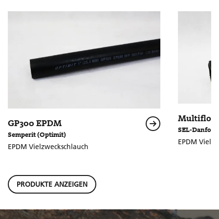
Multiflo
GP300 EPDM
SEL-Danfoss
Semperit (Optimit)
EPDM Vielzw
EPDM Vielzweckschlauch
PRODUKTE ANZEIGEN