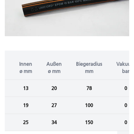
Innen
Außen
Biegeradius
Vakuu
ø mm
ø mm
mm
bar
13
20
78
0
19
27
100
0
25
34
150
0