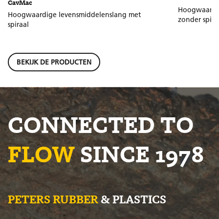
CavMac
Hoogwaardig
Hoogwaardige levensmiddelenslang met
zonder spira
spiraal
BEKIJK DE PRODUCTEN
CONNECTED TO
FLOW
SINCE 1978
PETERS RUBBER
& PLASTICS