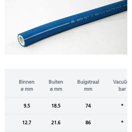
Binnen
Buiten
Buigstraal
Vacuüm
ø mm
ø mm
mm
bar
9.5
18.5
74
*
12.7
21.6
86
*