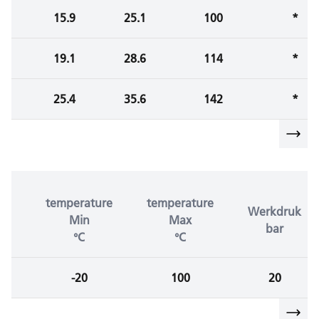
15.9
25.1
100
*
19.1
28.6
114
*
25.4
35.6
142
*
temperature
temperature
Werkdruk
Min
Max
bar
°C
°C
-20
100
20